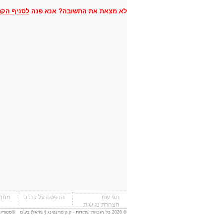
לא מצאת את התשובה? אנא פנה
לסניף הקר
תגי שם
הדפסה על קנבס
מחבר
הצהרת נגישות
© 2026 כל הזכויות שמורות - ק.ק פרינטינג (ישראל) בע`מ ©
סטודיו