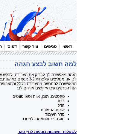
ראשי
סניפים
צור קשר
דפוס
ה
למה חשוב לבצע הגהה
הגהה מאפשרת לך לבדוק את העבודה, לבקש שינו
לכן אנו ממליצים שלפחות 3-2 אנשים בארגון יבצעו הגהה ויבדקו את העבודה לפני שהיא נשלחת לדפוס. תמורת תשלום נוסף תוכלו לקבל גרסת קדם-דפוס לצורכי הגהה,
המאפשרת להתרשם מהעבודה בכלל ומהצבעים
הנה הפרטים שכדאי לשים אליהם לב:
טקסטים: תוכן, איות וסוגי פונטים
צבע
גודל
איכות התמונות
סדר העימוד
סוג הנייר והתאמתו למטרה
לשאלות ותשובות נוספות לחץ כאן