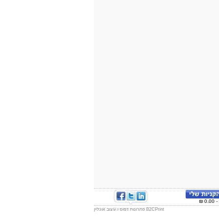
B2CPrint פתרונות דפוס ו עיצוב אונליין