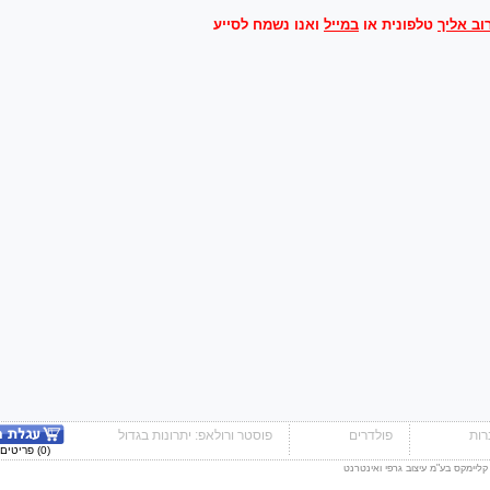
וב אליך
טלפונית או
במייל
ואנו נשמח לסייע
ות
פולדרים
פוסטר ורולאפ: יתרונות בגדול
(0) פריטים - 0.00 ₪
 קליימקס בע"מ עיצוב גרפי ואינטרנט